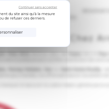
Continuer sans accepter
CARTES /
NOS
RÉSERVAT
ent du site ainsi qu'à la mesure
MENU
ACTUALITÉS
u de refuser ces derniers.
ersonnaliser
 du restaurant Chez A
ant Chez Arno
, situé au cœur de
Segny
dans le
Pays
rmations pratiques pour profiter pleinement de votre ex
ns, Ferney-Voltaire, Gex
ou
Saint-Genis-Pouilly
, r
iatives gourmandes, nos offres spéciales et nos ateliers d
n manquer et savourer la cuisine maison, généreuse et 