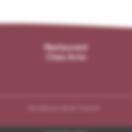
Restaurant
Chez Arno
Site réalisé par Fiducial Y-Proximité