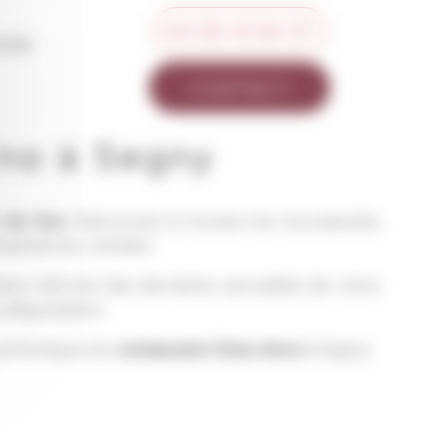
04 50 41 64 37
ION
CONTACT
rno à Segny
 de Gex
. Retrouvez ici toutes nos nouveautés,
périence culinaire.
estez informé des dernières actualités de votre
e dégustation.
authentique du
restaurant Chez Arno
à Segny.