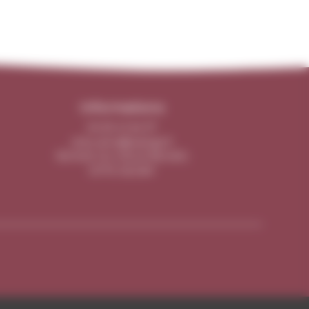
Informations
04 50 41 64 37
chez-arno@orange.fr
135 RUE DU VIEUX BOURG
01170 SEGNY