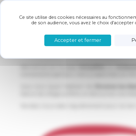
Panneau de gestion des cookies
Restaurant
LE
Ce site utilise des cookies nécessaires au fonctionnem
Chez Arno
RESTAURANT
de son audience, vous avez le choix d'accepter o
Accepter et fermer
P
Actualités
Bienvenue sur la page
Actualités
du
restaur
événements spéciaux, menus saisonniers et info
Que vous soyez habitant de
Divonne-les-Bai
bistrot de village préféré, et découvrez nos init
Rendez-nous visite régulièrement pour ne rie