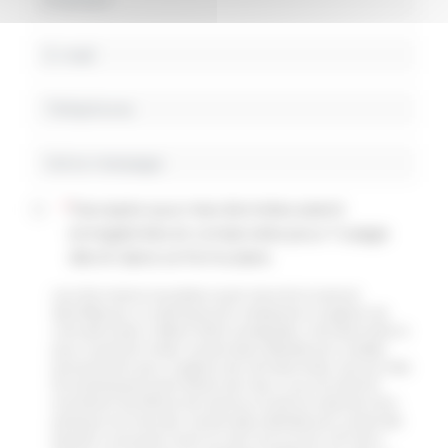
*
J'accepte que mes données soient
enregistrées et conservées pour l'usage
décrit dans ce formulaire.
Les informations recueillies à partir de ce formulaire et
identifiées par un astérisque sont nécessaires à la gestion de
votre demande. A défaut d'être renseignées, votre demande ne
pourra pas être traitée. Les données collectées sont utilisées
exclusivement pour la gestion de votre demande, ainsi qu'à des
fins statistiques et permettent de mieux vous connaître et
d'améliorer les offres et services fournis dans le cadre de notre
politique commerciale. Les données collectées sont conservées
pendant une durée maximum de 3 ans suivant la fin de la