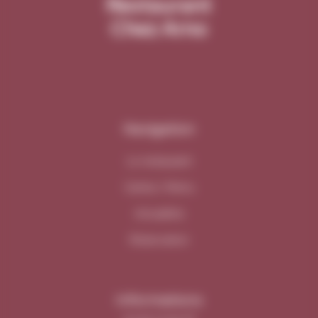
Restaurant
Chez Arno
Navigation
Le restaurant
Cartes / Menu
Actualités
Réservation
Informations