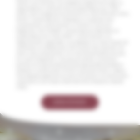
relation commerciale, hors obligation légale d'archivage. Le
responsable du traitement est la société Restaurant CHEZ
ARNO, dont le siège est situé 135 RUE DU VIEUX BOURG 01170,
SEGNY. Les données sont collectées sur la base de votre
consentement conformément à l'article 6.1 a) et b) du
Règlement (UE) 2016/679. Ces données sont destinées à la
société Restaurant CHEZ ARNO. Conformément à la
réglementation applicable, vous disposez d'un droit d'accès, de
rectification ou d'effacement, de limitation de traitement, de
retirer votre consentement, d'un droit de portabilité ainsi que
d'un droit d'opposition. Vous pouvez exercer vos droits et
prendre connaissance des garanties appropriées précitées en
adressant une demande via le formulaire de contact ci-dessus.
Vous disposez également du droit d'introduire une réclamation
auprès de la Commission Nationale Informatique et Libertés
(CNIL).
ENVOYER