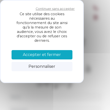
Panneau de gestion des cookies
Restaurant
Continuer sans accepter
Chez Arno
Ce site utilise des cookies
nécessaires au
fonctionnement du site ainsi
qu'à la mesure de son
audience, vous avez le choix
Contactez
d'accepter ou de refuser ces
derniers.
votre
Accepter et fermer
restaurant à
Personnaliser
Segny