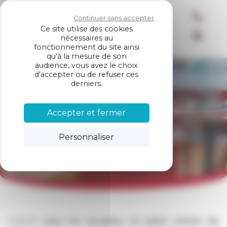
Panneau de gestion des cookies
Restaurant
Continuer sans accepter
Chez Arno
Ce site utilise des cookies
nécessaires au
fonctionnement du site ainsi
qu'à la mesure de son
audience, vous avez le choix
d'accepter ou de refuser ces
derniers.
Bistrot de village
Accepter et fermer
chaleureux à Segny
Personnaliser
Installé
sous les arcades, en plein centre de