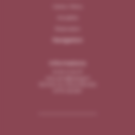
Cartes / Menu
Actualités
Réservation
Navigation
Informations
04 50 41 64 37
chez-arno@orange.fr
135 RUE DU VIEUX BOURG
01170 SEGNY