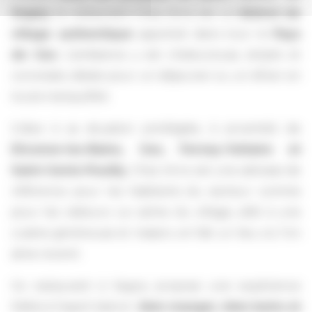
Segny
, le restaurant Chez Arno est un
bistrot de
village authentique
apprécié dans tout le
Pays
de Gex
. L’ambiance y est chaleureuse, simple et
conviviale, idéale pour un déjeuner ou un dîner en
toute tranquillité.
Grâce à sa situation privilégiée, à proximité de
Divonne-les-Bains, Gex, Ferney-Voltaire et
Saint-Genis-Pouilly
, Chez Arno est une adresse de
référence pour les habitants du secteur comme
pour les visiteurs. Le calme du village, allié à une
cuisine généreuse et maison, en fait un lieu où l’on
aime revenir.
Ce restaurant à Segny propose une expérience
fidèle à l’esprit bistrot :
bien manger, bien boire et