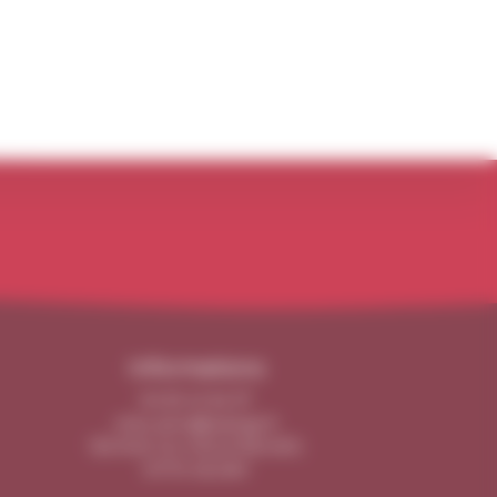
Informations
04 50 41 64 37
chez-arno@orange.fr
135 RUE DU VIEUX BOURG
01170 SEGNY