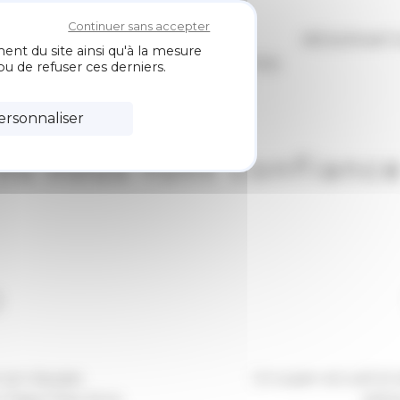
Continuer sans accepter
CARTES /
NOS
RÉSERVAT
ent du site ainsi qu'à la mesure
MENU
ACTUALITÉS
u de refuser ces derniers.
ersonnaliser
Ils nous font confianc
D
 son équipe.
Un super accueil et s
n Papa Chez Arno.
plein