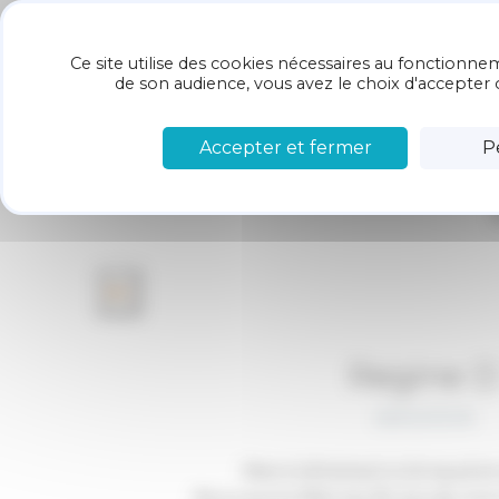
Panneau de gestion des cookies
Restaurant
LE
Ce site utilise des cookies nécessaires au fonctionnem
Chez Arno
RESTAURANT
de son audience, vous avez le choix d'accepter o
Accepter et fermer
P
Regine 
26/02/2026
vec
Merci infiniment à Arnaud et
a fin.
Nous avons fêté les 90 ans de mo