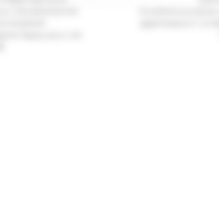
ux, très attentionné.
Excellents produits, 
e simplicité.
gigantesque !). Le b
erie Segny, pour cet
🎂