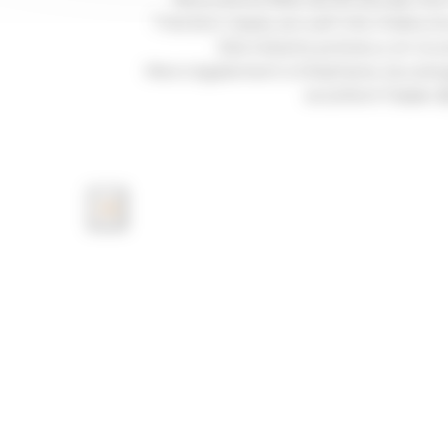
gestif,
Très bon repas, accueil très chaleure
t
Dès instants précieux en tout
Merci également à Stéphane, boulang
excellent fraisier 